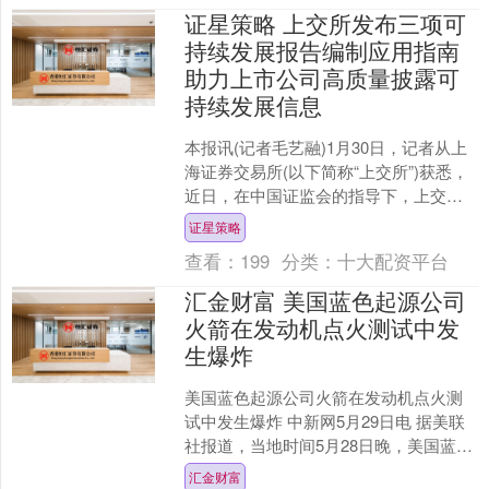
证星策略 上交所发布三项可
持续发展报告编制应用指南
助力上市公司高质量披露可
持续发展信息
本报讯(记者毛艺融)1月30日，记者从上
海证券交易所(以下简称“上交所”)获悉，
近日，在中国证监会的指导下，上交所
制定发布三项可持续发展报告编制应用
证星策略
指南，涉及污....
查看：
199
分类：
十大配资平台
汇金财富 美国蓝色起源公司
火箭在发动机点火测试中发
生爆炸
美国蓝色起源公司火箭在发动机点火测
试中发生爆炸 中新网5月29日电 据美联
社报道，当地时间5月28日晚，美国蓝色
起源公司的“新格伦”火箭在发动机点火测
汇金财富