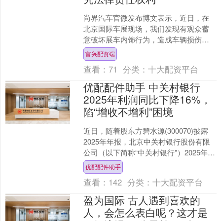
尚界汽车官微发布博文表示，近日，在
北京国际车展现场，我们发现有观众蓄
意破坏展车内饰行为，造成车辆损伤。
北京国际车展是各大汽车品牌面向全世
富兴配资端
界观众展示的舞台，也是....
查看：
71
分类：
十大配资平台
优配配件助手 中关村银行
2025年利润同比下降16%，
陷“增收不增利”困境
近日，随着股东方碧水源(300070)披露
2025年年报，北京中关村银行股份有限
公司（以下简称“中关村银行”）2025年经
营状况公布。作为北京市首家民营银
优配配件助手
行、全....
查看：
142
分类：
十大配资平台
盈为国际 古人遇到喜欢的
人，会怎么表白呢？这才是