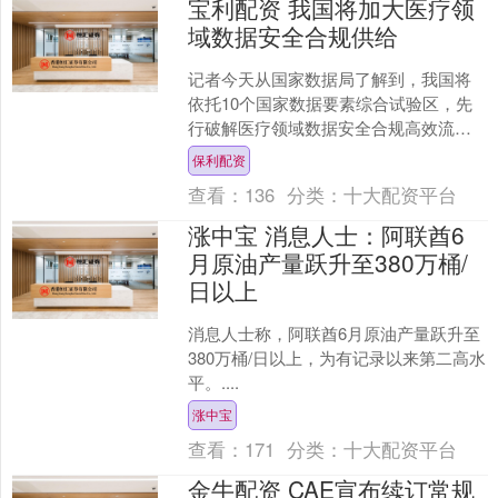
宝利配资 我国将加大医疗领
域数据安全合规供给
记者今天从国家数据局了解到，我国将
依托10个国家数据要素综合试验区，先
行破解医疗领域数据安全合规高效流通
利用难题，探索完善数据产权、流通利
保利配资
用、收益分配、安全治理....
查看：
136
分类：
十大配资平台
涨中宝 消息人士：阿联酋6
月原油产量跃升至380万桶/
日以上
消息人士称，阿联酋6月原油产量跃升至
380万桶/日以上，为有记录以来第二高水
平。....
涨中宝
查看：
171
分类：
十大配资平台
金牛配资 CAE宣布续订常规