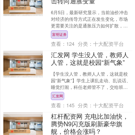
击转向通胀变量
6月5日，最新研究显示，当前油价冲击
对经济的传导方式正在发生变化，市场
更需要关注的是通胀压力如何扩散，而
不是简单套用过去油价上升就会全面拖
富明证券
累增长的旧逻辑。Meg....
查看：
124
分类：
十大配资平台
汇发网 学生没人管，教师人
人管，这就是校园“新气象”
【学生没人管，教师人人管，这就是校
园“新气象”】学生上课乱走动、乱说话、
睡觉打闹，科任老师管不了，交给班主
任；班主任管不住，交给学校领导；学
汇发网
校领导也不敢管，最终....
查看：
145
分类：
十大配资平台
杠杆配资网 充电比加油快，
腾势N9闪充版刷新豪华旗
舰，价格会涨吗？