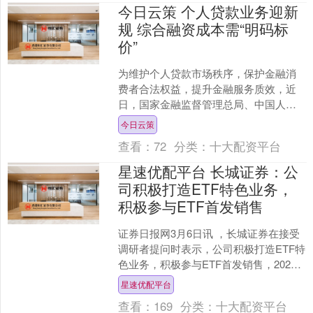
今日云策 个人贷款业务迎新
规 综合融资成本需“明码标
价”
为维护个人贷款市场秩序，保护金融消
费者合法权益，提升金融服务质效，近
日，国家金融监督管理总局、中国人民
银行联合发布《个人贷款业务明示综合
今日云策
融资成本规定》（以下简称....
查看：
72
分类：
十大配资平台
星速优配平台 长城证券：公
司积极打造ETF特色业务，
积极参与ETF首发销售
证券日报网3月6日讯 ，长城证券在接受
调研者提问时表示，公司积极打造ETF特
色业务，积极参与ETF首发销售，2025
年同比增长近150%，进一步提升公司在
星速优配平台
ETF....
查看：
169
分类：
十大配资平台