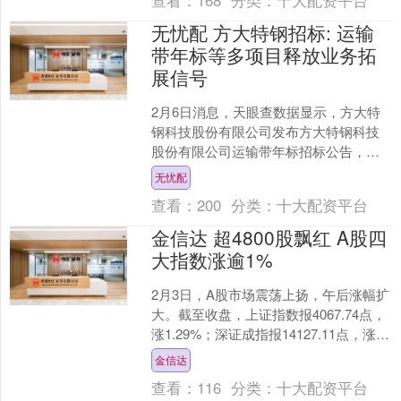
查看：
168
分类：
十大配资平台
无忧配 方大特钢招标: 运输
带年标等多项目释放业务拓
展信号
2月6日消息，天眼查数据显示，方大特
钢科技股份有限公司发布方大特钢科技
股份有限公司运输带年标招标公告，发
布时间为2026年2月6日。 招标核心基础
无忧配
信息一览 字段....
查看：
200
分类：
十大配资平台
金信达 超4800股飘红 A股四
大指数涨逾1%
2月3日，A股市场震荡上扬，午后涨幅扩
大。截至收盘，上证指数报4067.74点，
涨1.29%；深证成指报14127.11点，涨
2.19%；创业板指报3324.8....
金信达
查看：
116
分类：
十大配资平台