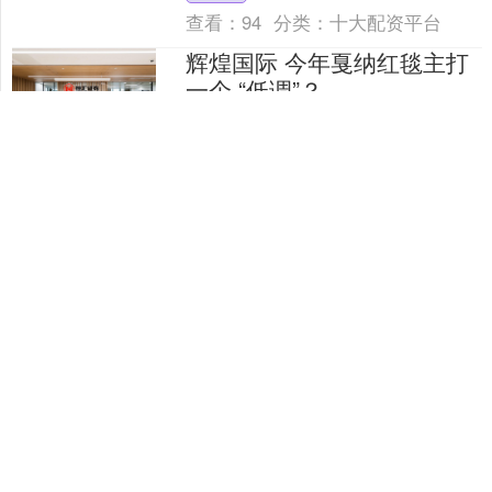
试中发生爆....
查看：
94
分类：
十大配资平台
辉煌国际 今年戛纳红毯主打
一个 “低调”？
南法风拂鎏金路，低调风姿映戛纳。 今
年戛纳红毯群星“默契开毯”，没有往年张
扬浮夸的造型，全员以矜贵松弛赴约，
是“低开低走”还是打了一手“低调高端
辉煌国际
局”？ 巩俐身着....
查看：
98
分类：
十大配资平台
富牛网 全家越吃越健康！我
的“营养三原色”餐桌法则
你有没有这样的烦恼：家里老的小的，
口味不一样，营养需求也不一样。每顿
饭都想照顾周全，结果往往是炒了三四
个菜，有人嫌太素，有人嫌太油，孩子
富牛网
把青菜挑到一边，大人光吃....
查看：
160
分类：
十大配资平台