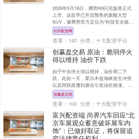
2026年5月18日，腾势N9闪充版将正式
上市。这款早已开启预售的旗舰大型
SUV，被腾势官方定位为“科技安全旗
舰”。在45-50万元预售价的背后，这台车
杠杆配资网
集比亚迪....
查看：
140
分类：
十大配资平台
创赢盘交易 原油：脆弱停火
得以维持 油价下跌
由于中东停火得以维持，油价周二下
跌。此前一天，霍尔木兹海峡发生冲突
以及阿联酋遭到袭击引发油价跳涨。 布
伦特原油下跌4%，收于每桶110美元下
创赢盘交易
方，几乎抹去了周一的....
查看：
100
分类：
十大配资平台
富兴配资端 尚界汽车回应“北
京车展观众蓄意破坏展车内
饰”：已做好取证，将保留追
究法律责任权利