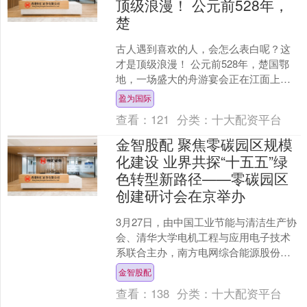
顶级浪漫！ 公元前528年，
楚
古人遇到喜欢的人，会怎么表白呢？这
才是顶级浪漫！ 公元前528年，楚国鄂
地，一场盛大的舟游宴会正在江面上进
行。楚国王子子皙乘着雕有青鸟图案的
盈为国际
画舫，张设翠羽华盖，....
查看：
121
分类：
十大配资平台
金智股配 聚焦零碳园区规模
化建设 业界共探“十五五”绿
色转型新路径——零碳园区
创建研讨会在京举办
3月27日，由中国工业节能与清洁生产协
会、清华大学电机工程与应用电子技术
系联合主办，南方电网综合能源股份有
限公司（以下简称“南网能源（003035）
金智股配
公司”）等单....
查看：
138
分类：
十大配资平台