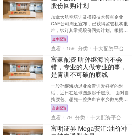
股份回购计划
加拿大航空培训及模拟技术领军企业
CAE公司周五宣布，已获得监管机构批
准，续订其常规股份回购计划。根据该
计划，CAE将在未来12个月内回购并注
金牛配资
销最多约1607万股....
查看：
159
分类：
十大配资平台
富豪配资 听孙继海的不会
错，专业的人做专业的事，
是青训不可破的底线
一段孙继海劝退业余青训爱好者的对
话，近日在足球圈激起千层浪。 面对自
掏腰包、想凭一腔热血在家乡做免费青
训的普通人，孙继海没有半句客套，连
富豪配资
番质问直击要害：有没有专....
查看：
79
分类：
十大配资平台
富明证券 Mega安汇:油价冲