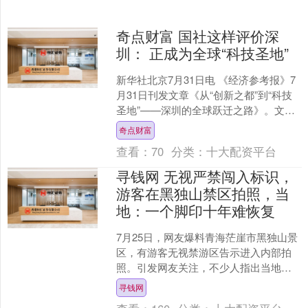
奇点财富 国社这样评价深
圳： 正成为全球“科技圣地”
新华社北京7月31日电 《经济参考报》7
月31日刊发文章《从“创新之都”到“科技
圣地”——深圳的全球跃迁之路》。文章
称，比亚迪在巴西纯电动乘用车市占率
奇点财富
达到72%....
查看：
70
分类：
十大配资平台
寻钱网 无视严禁闯入标识，
游客在黑独山禁区拍照，当
地：一个脚印十年难恢复
7月25日，网友爆料青海茫崖市黑独山景
区，有游客无视禁游区告示进入内部拍
照。引发网友关注，不少人指出当地生
态环境脆弱，如果都擅自进入，恐会给
寻钱网
当地生态环境带来更大....