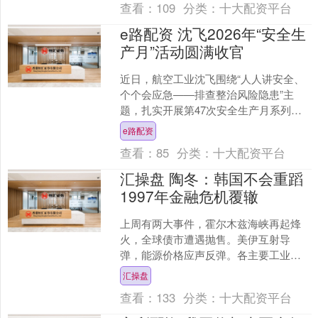
查看：
109
分类：
十大配资平台
e路配资 沈飞2026年“安全生
产月”活动圆满收官
近日，航空工业沈飞围绕“人人讲安全、
个个会应急——排查整治风险隐患”主
题，扎实开展第47次安全生产月系列活
动，分层推进、全方位夯实航空科研生
e路配资
产安全根基，以系列务....
查看：
85
分类：
十大配资平台
汇操盘 陶冬：韩国不会重蹈
1997年金融危机覆辙
上周有两大事件，霍尔木兹海峡再起烽
火，全球债市遭遇抛售。美伊互射导
弹，能源价格应声反弹。各主要工业国
债市疲弱，收益率曲线普遍上移。美股
汇操盘
向好，但多数其他国家的股指....
查看：
133
分类：
十大配资平台