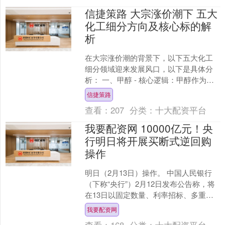
信捷策路 大宗涨价潮下 五大
化工细分方向及核心标的解
析
在大宗涨价潮的背景下，以下五大化工
细分领域迎来发展风口，以下是具体分
析： 一、甲醇 - 核心逻辑：甲醇作为重
要的化工原料，在能源、化工等领域应
信捷策路
用广泛。随着全球能....
查看：
207
分类：
十大配资平台
我要配资网 10000亿元！央
行明日将开展买断式逆回购
操作
明日（2月13日）操作。 中国人民银行
（下称“央行”）2月12日发布公告称，将
在13日以固定数量、利率招标、多重价
位中标方式开展10000亿元买断式逆回购
我要配资网
操作，....