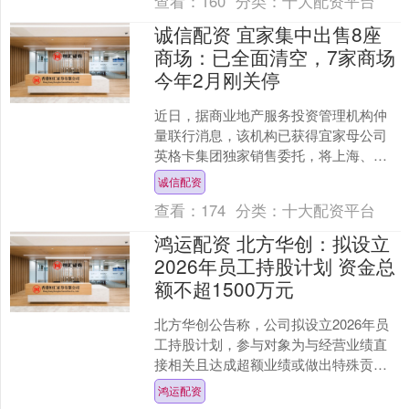
查看：
160
分类：
十大配资平台
诚信配资 宜家集中出售8座
商场：已全面清空，7家商场
今年2月刚关停
近日，据商业地产服务投资管理机构仲
量联行消息，该机构已获得宜家母公司
英格卡集团独家销售委托，将上海、广
州、天津、哈尔滨、南通、徐州、贵
诚信配资
阳、宁波八座城市的宜家自持....
查看：
174
分类：
十大配资平台
鸿运配资 北方华创：拟设立
2026年员工持股计划 资金总
额不超1500万元
北方华创公告称，公司拟设立2026年员
工持股计划，参与对象为与经营业绩直
接相关且达成超额业绩或做出特殊贡献
的关键人才，总人数不超过29人。该计
鸿运配资
划资金来源为公司提....